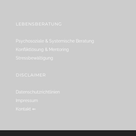
linkedin
spotify
youtube
mailto
feed
LEBENSBERATUNG
Psychosoziale & Systemische Beratung
Konfliktlösung & Mentoring
Stressbewältigung
DISCLAIMER
Datenschutzrichtlinien
Impressum
Kontakt ⇐