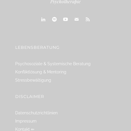
Psychotherapie
linkedin
spotify
youtube
mailto
feed
LEBENSBERATUNG
Psychosoziale & Systemische Beratung
Konfliktlösung & Mentoring
Stressbewältigung
DISCLAIMER
Datenschutzrichtlinien
Impressum
Kontakt ⇐