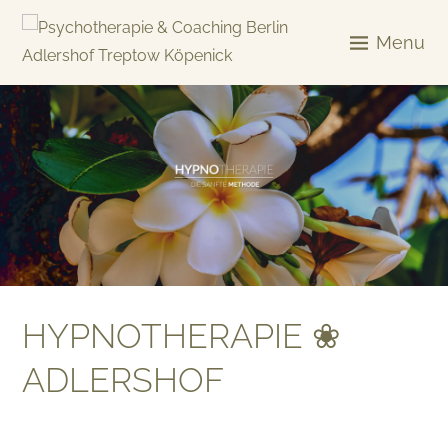
Skip
to
Menu
content
KREATIV & GELÖST
HYPNOTHERAPIE ❀
ADLERSHOF