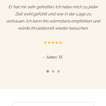
Er hat mir sehr geholfen. Ich habe mich zu jeder
Ein toller Ort, um an sich und seiner
Super Coaching, eine entspannte
Atmosphäre und ein toller Mensch warten hier auf
Zeit wohl gefühlt und war in der Lage zu
Zukunft zu arbeiten. Vielen Dank für die
vertrauen. Ich kann ihn wärmstens empfehlen und
euch. 😉 Liebe Grüße!
Begleitung, Andreas!
würde ihn jederzeit wieder besuchen.
★★★★★
★★★★★
★★★★★
Sanaz M.