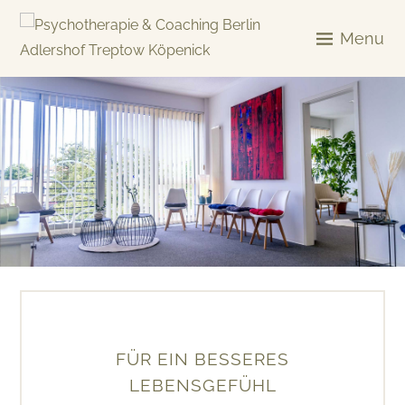
Skip
to
Menu
content
KREATIV & GELÖST
FÜR EIN BESSERES
LEBENSGEFÜHL