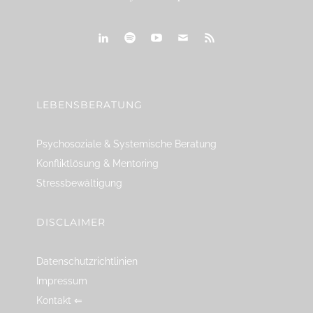
linkedin
spotify
youtube
mailto
feed
LEBENSBERATUNG
Psychosoziale & Systemische Beratung
Konfliktlösung & Mentoring
Stressbewältigung
DISCLAIMER
Datenschutzrichtlinien
Impressum
Kontakt ⇐