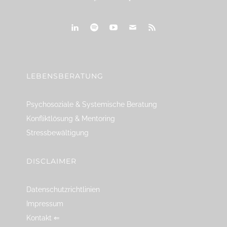
linkedin
spotify
youtube
mailto
feed
LEBENSBERATUNG
Psychosoziale & Systemische Beratung
Konfliktlösung & Mentoring
Stressbewältigung
DISCLAIMER
Datenschutzrichtlinien
Impressum
Kontakt ⇐