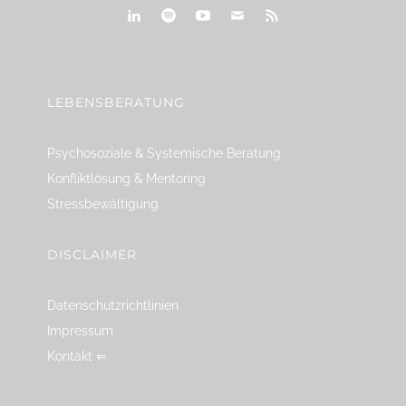
linkedin
spotify
youtube
mailto
feed
LEBENSBERATUNG
Psychosoziale & Systemische Beratung
Konfliktlösung & Mentoring
Stressbewältigung
DISCLAIMER
Datenschutzrichtlinien
Impressum
Kontakt ⇐