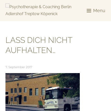
Skip
to
Menu
content
KREATIV & GELÖST
LASS DICH NICHT
AUFHALTEN…
7. September 2017