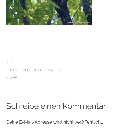
1-
Beitragsnavigation
untitled_pregamma_1_drago_bia
s_0.85
Schreibe einen Kommentar
Deine E-Mail-Adresse wird nicht veröffentlicht.