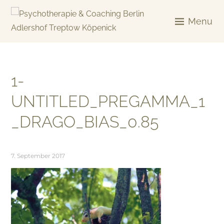
Skip
to
Menu
content
KREATIV & GELÖST
1-
UNTITLED_PREGAMMA_1
_DRAGO_BIAS_0.85
7. September 2017