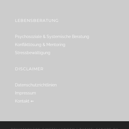
linkedin
spotify
youtube
mailto
feed
LEBENSBERATUNG
Psychosoziale & Systemische Beratung
Konfliktlösung & Mentoring
Stressbewältigung
DISCLAIMER
Datenschutzrichtlinien
Impressum
Kontakt ⇐