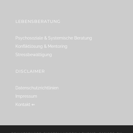
linkedin
spotify
youtube
mailto
feed
LEBENSBERATUNG
Psychosoziale & Systemische Beratung
Konfliktlösung & Mentoring
Stressbewältigung
DISCLAIMER
Datenschutzrichtlinien
Impressum
Kontakt ⇐