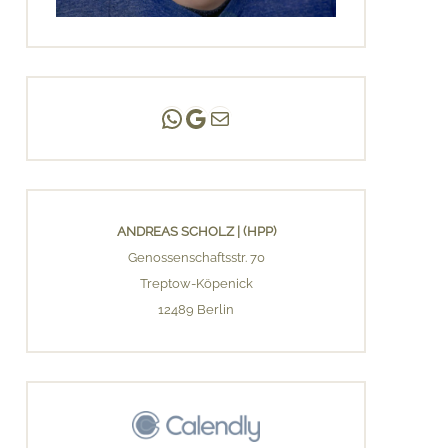
Andreas Scholz | (HPP)
Praxis Adlershof
E-Mail an mich ...
ANDREAS SCHOLZ | (HPP)
Genossenschaftsstr. 70
Treptow-Köpenick
12489 Berlin