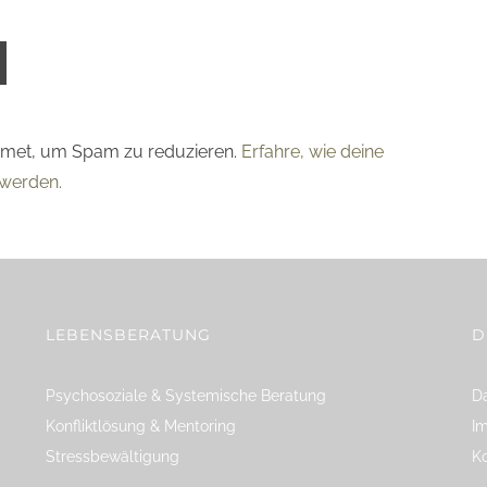
smet, um Spam zu reduzieren.
Erfahre, wie deine
werden.
LEBENSBERATUNG
D
Psychosoziale & Systemische Beratung
Da
Konfliktlösung & Mentoring
I
Stressbewältigung
K