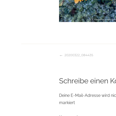
20200322_084435
Beitragsnaviga
Schreibe einen 
Deine E-Mail-Adresse wird nich
markiert