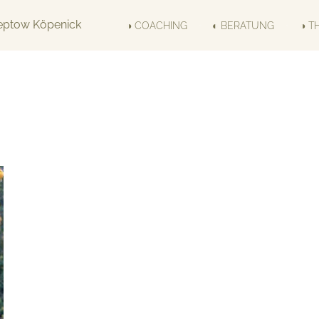
◑ COACHING
◐ BERATUNG
◑ T