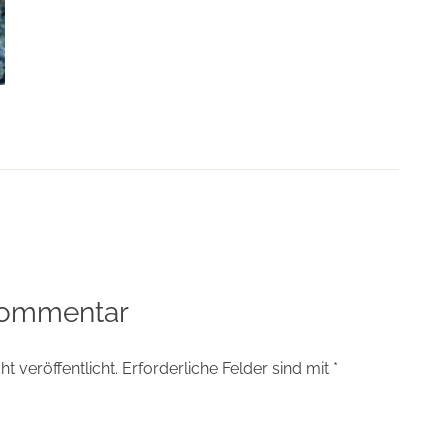
tion
Kommentar
t veröffentlicht.
Erforderliche Felder sind mit
*