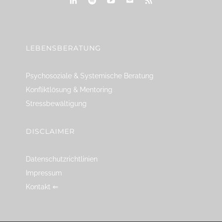
linkedin
spotify
youtube
mailto
feed
LEBENSBERATUNG
Psychosoziale & Systemische Beratung
Konfliktlösung & Mentoring
Stressbewältigung
DISCLAIMER
Datenschutzrichtlinien
Impressum
Kontakt ⇐