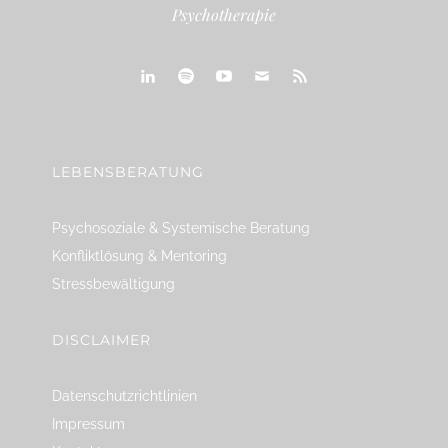
Psychotherapie
linkedin
spotify
youtube
mailto
feed
LEBENSBERATUNG
Psychosoziale & Systemische Beratung
Konfliktlösung & Mentoring
Stressbewältigung
DISCLAIMER
Datenschutzrichtlinien
Impressum