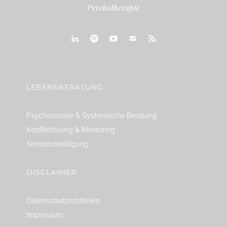
Psychotherapie
linkedin
spotify
youtube
mailto
feed
LEBENSBERATUNG
Psychosoziale & Systemische Beratung
Konfliktlösung & Mentoring
Stressbewältigung
DISCLAIMER
Datenschutzrichtlinien
Impressum