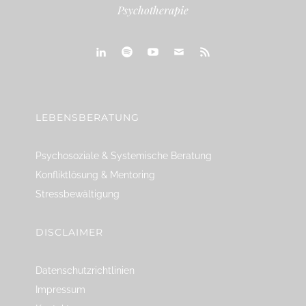
Psychotherapie
linkedin
spotify
youtube
mailto
feed
LEBENSBERATUNG
Psychosoziale & Systemische Beratung
Konfliktlösung & Mentoring
Stressbewältigung
DISCLAIMER
Datenschutzrichtlinien
Impressum