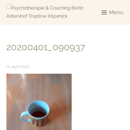
Skip
to
Menu
content
KREATIV & GELÖST
20200401_090937
13. April 2020