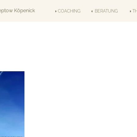
◑ COACHING
◐ BERATUNG
◑ T