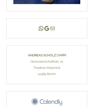
Andreas Scholz | (HPP)
Praxis Adlershof
E-Mail an mich ...
ANDREAS SCHOLZ | (HPP)
Genossenschaftsstr. 70
Treptow-Köpenick
12489 Berlin