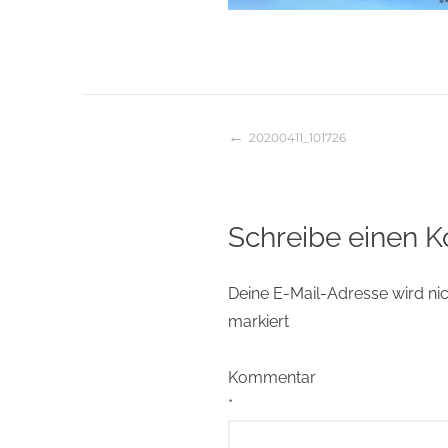
20200411_101726
Beitragsnaviga
Schreibe einen 
Deine E-Mail-Adresse wird nich
markiert
Kommentar
*