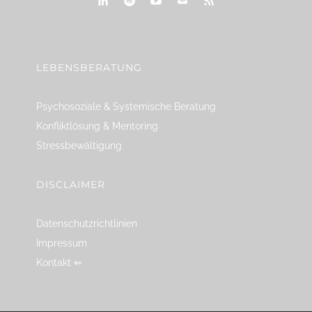
linkedin
spotify
youtube
mailto
feed
LEBENSBERATUNG
Psychosoziale & Systemische Beratung
Konfliktlösung & Mentoring
Stressbewältigung
DISCLAIMER
Datenschutzrichtlinien
Impressum
Kontakt ⇐