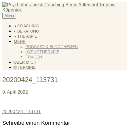
Skip
to
content
Menu
KREATIV & GELÖST
Andreas Scholz (HPP) Kreativ Coach & Heilpraktiker für
Psychotherapie
◑ COACHING
◐ BERATUNG
◑ THERAPIE
MEHR
PODCAST & BLOGTHEMEN
HYPNOTHERAPIE
FRAGEN
ÜBER MICH
🌐 TERMINE
20200424_113731
9. April 2022
Beitragsnavigation
20200424_113731
Schreibe einen Kommentar