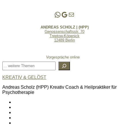
Andreas Scholz | (HPP)
Praxis Adlershof
E-Mail an mich ...
ANDREAS SCHOLZ | (HPP)
Genossenschaftsstr. 70
Treptow-Köpenick
12489 Berlin
Vorgespräche online
Suchen
KREATIV & GELÖST
Andreas Scholz (HPP) Kreativ Coach & Heilpraktiker für
Psychotherapie
linkedin
spotify
youtube
mailto
feed