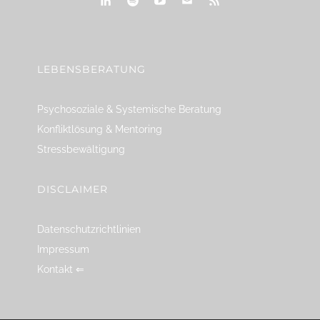
linkedin
spotify
youtube
mailto
feed
LEBENSBERATUNG
Psychosoziale & Systemische Beratung
Konfliktlösung & Mentoring
Stressbewältigung
DISCLAIMER
Datenschutzrichtlinien
Impressum
Kontakt ⇐