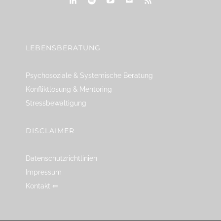
linkedin
spotify
youtube
mailto
feed
LEBENSBERATUNG
Psychosoziale & Systemische Beratung
Konfliktlösung & Mentoring
Stressbewältigung
DISCLAIMER
Datenschutzrichtlinien
Impressum
Kontakt ⇐