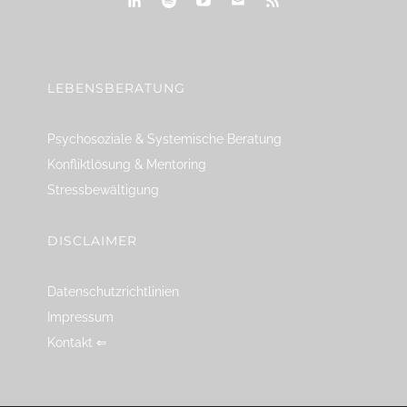
linkedin
spotify
youtube
mailto
feed
LEBENSBERATUNG
Psychosoziale & Systemische Beratung
Konfliktlösung & Mentoring
Stressbewältigung
DISCLAIMER
Datenschutzrichtlinien
Impressum
Kontakt ⇐