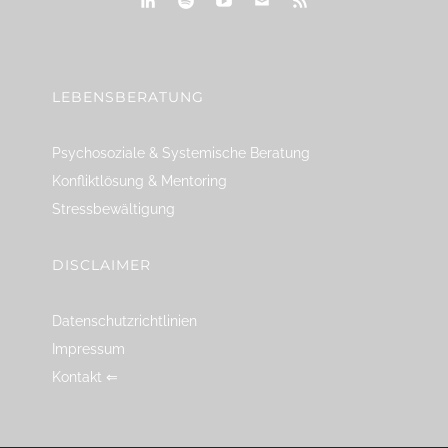
linkedin
spotify
youtube
mailto
feed
LEBENSBERATUNG
Psychosoziale & Systemische Beratung
Konfliktlösung & Mentoring
Stressbewältigung
DISCLAIMER
Datenschutzrichtlinien
Impressum
Kontakt ⇐