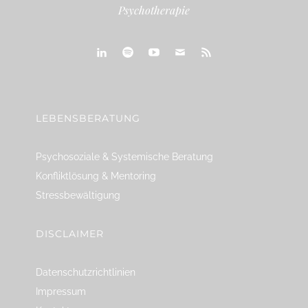
Psychotherapie
linkedin
spotify
youtube
mailto
feed
LEBENSBERATUNG
Psychosoziale & Systemische Beratung
Konfliktlösung & Mentoring
Stressbewältigung
DISCLAIMER
Datenschutzrichtlinien
Impressum