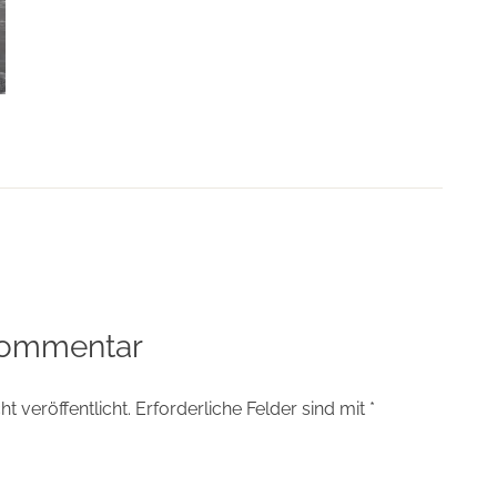
tion
Kommentar
t veröffentlicht.
Erforderliche Felder sind mit
*