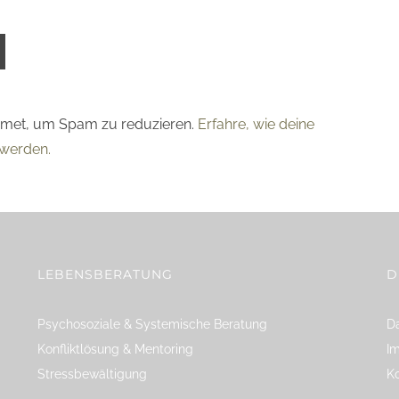
smet, um Spam zu reduzieren.
Erfahre, wie deine
werden.
LEBENSBERATUNG
D
Psychosoziale & Systemische Beratung
Da
Konfliktlösung & Mentoring
I
Stressbewältigung
K