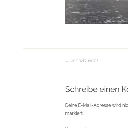
20210213_180713
Beitragsnaviga
Schreibe einen 
Deine E-Mail-Adresse wird nich
markiert