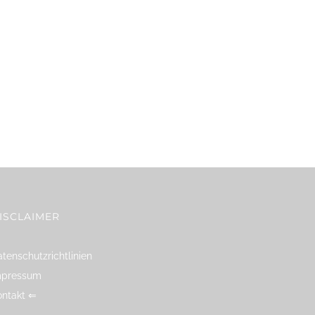
ISCLAIMER
tenschutzrichtlinien
mpressum
ontakt ⇐