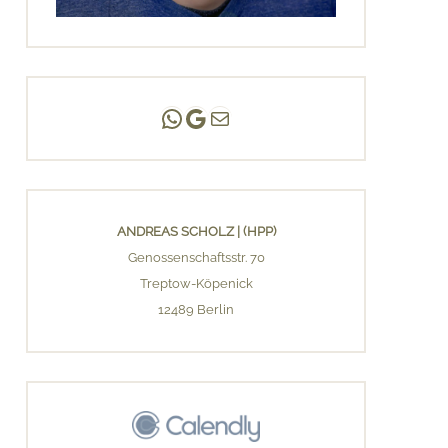
Andreas Scholz | (HPP)
Praxis Adlershof
E-Mail an mich ...
ANDREAS SCHOLZ | (HPP)
Genossenschaftsstr. 70
Treptow-Köpenick
12489 Berlin