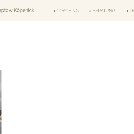
◑ COACHING
◐ BERATUNG
◑ T