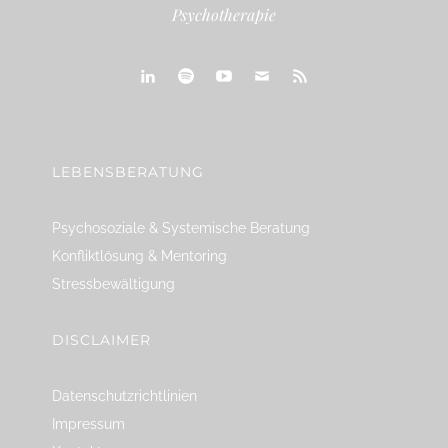
Psychotherapie
linkedin
spotify
youtube
mailto
feed
LEBENSBERATUNG
Psychosoziale & Systemische Beratung
Konfliktlösung & Mentoring
Stressbewältigung
DISCLAIMER
Datenschutzrichtlinien
Impressum