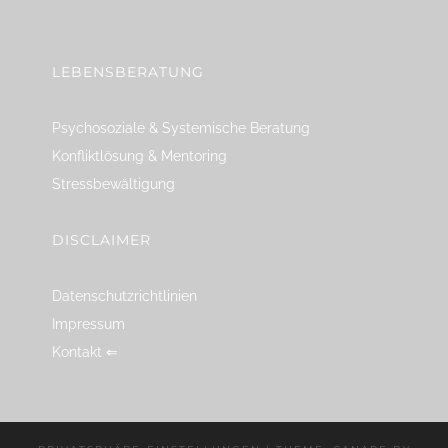
linkedin
spotify
youtube
mailto
feed
LEBENSBERATUNG
Psychosoziale & Systemische Beratung
Konfliktlösung & Mentoring
Stressbewältigung
DISCLAIMER
Datenschutzrichtlinien
Impressum
Kontakt ⇐