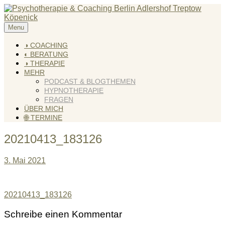
Skip
to
content
Menu
KREATIV & GELÖST
Andreas Scholz (HPP) Kreativ Coach & Heilpraktiker für
Psychotherapie
◑ COACHING
◐ BERATUNG
◑ THERAPIE
MEHR
PODCAST & BLOGTHEMEN
HYPNOTHERAPIE
FRAGEN
ÜBER MICH
🌐 TERMINE
20210413_183126
3. Mai 2021
Beitragsnavigation
20210413_183126
Schreibe einen Kommentar