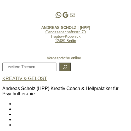
Andreas Scholz | (HPP)
Praxis Adlershof
E-Mail an mich ...
ANDREAS SCHOLZ | (HPP)
Genossenschaftsstr. 70
Treptow-Köpenick
12489 Berlin
Vorgespräche online
Suchen
KREATIV & GELÖST
Andreas Scholz (HPP) Kreativ Coach & Heilpraktiker für
Psychotherapie
linkedin
spotify
youtube
mailto
feed