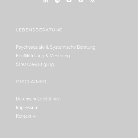
linkedin
spotify
youtube
mailto
feed
LEBENSBERATUNG
Psychosoziale & Systemische Beratung
Konfliktlösung & Mentoring
Stressbewältigung
DISCLAIMER
Datenschutzrichtlinien
Impressum
Kontakt ⇐