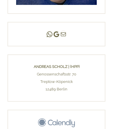
Andreas Scholz | (HPP)
Praxis Adlershof
E-Mail an mich ...
ANDREAS SCHOLZ | (HPP)
Genossenschaftsstr. 70
Treptow-Köpenick
12489 Berlin