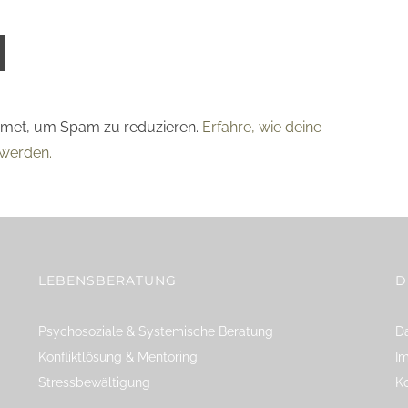
smet, um Spam zu reduzieren.
Erfahre, wie deine
werden.
LEBENSBERATUNG
D
Psychosoziale & Systemische Beratung
Da
Konfliktlösung & Mentoring
I
Stressbewältigung
K