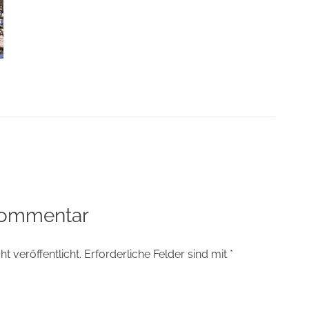
tion
Kommentar
t veröffentlicht.
Erforderliche Felder sind mit
*