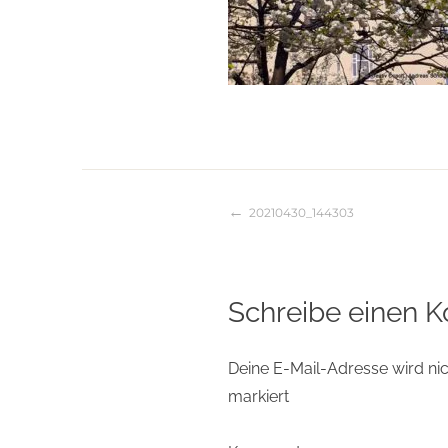
20210430_144303
Beitragsnaviga
Schreibe einen 
Deine E-Mail-Adresse wird nich
markiert