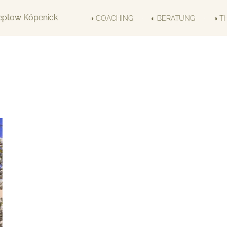
◑ COACHING
◐ BERATUNG
◑ T