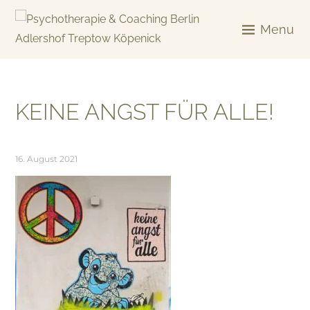
Skip
to
Menu
content
KREATIV & GELÖST
KEINE ANGST FÜR ALLE!
16. August 2021