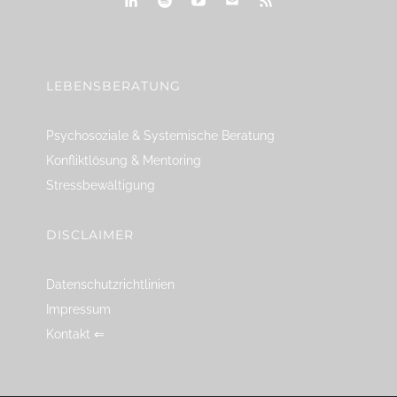
linkedin
spotify
youtube
mailto
feed
LEBENSBERATUNG
Psychosoziale & Systemische Beratung
Konfliktlösung & Mentoring
Stressbewältigung
DISCLAIMER
Datenschutzrichtlinien
Impressum
Kontakt ⇐