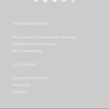
linkedin
spotify
youtube
mailto
feed
LEBENSBERATUNG
Psychosoziale & Systemische Beratung
Konfliktlösung & Mentoring
Stressbewältigung
DISCLAIMER
Datenschutzrichtlinien
Impressum
Kontakt ⇐