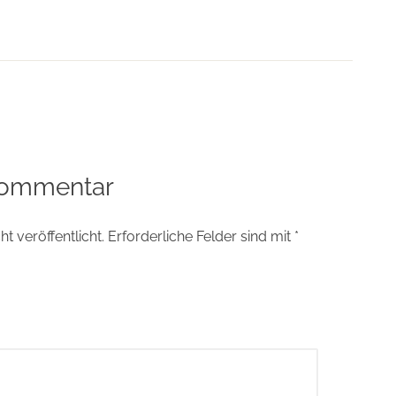
tion
Kommentar
t veröffentlicht.
Erforderliche Felder sind mit
*