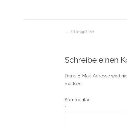
511-imgp3489
Beitragsnaviga
Schreibe einen 
Deine E-Mail-Adresse wird nich
markiert
Kommentar
*