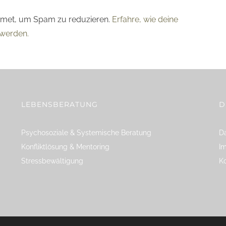
smet, um Spam zu reduzieren.
Erfahre, wie deine
werden.
LEBENSBERATUNG
D
Psychosoziale & Systemische Beratung
Da
Konfliktlösung & Mentoring
I
Stressbewältigung
K