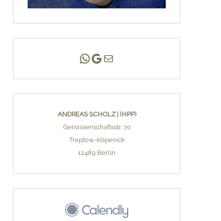
Andreas Scholz | (HPP)
Praxis Adlershof
E-Mail an mich ...
ANDREAS SCHOLZ | (HPP)
Genossenschaftsstr. 70
Treptow-Köpenick
12489 Berlin