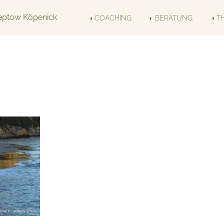
◑ COACHING
◐ BERATUNG
◑ T