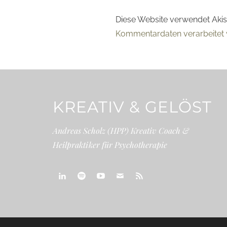
Diese Website verwendet Aki
Kommentardaten verarbeitet 
KREATIV & GELÖST
Andreas Scholz (HPP) Kreativ Coach &
Heilpraktiker für Psychotherapie
linkedin
spotify
youtube
mailto
feed