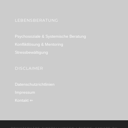
linkedin
spotify
youtube
mailto
feed
LEBENSBERATUNG
Psychosoziale & Systemische Beratung
Konfliktlösung & Mentoring
Stressbewältigung
DISCLAIMER
Datenschutzrichtlinien
Impressum
Kontakt ⇐