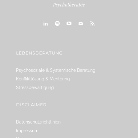
Psychotherapie
linkedin
spotify
youtube
mailto
feed
LEBENSBERATUNG
Psychosoziale & Systemische Beratung
Konfliktlösung & Mentoring
Stressbewältigung
DISCLAIMER
Datenschutzrichtlinien
Impressum