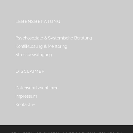
linkedin
spotify
youtube
mailto
feed
LEBENSBERATUNG
Psychosoziale & Systemische Beratung
Konfliktlösung & Mentoring
Stressbewältigung
DISCLAIMER
Datenschutzrichtlinien
Impressum
Kontakt ⇐