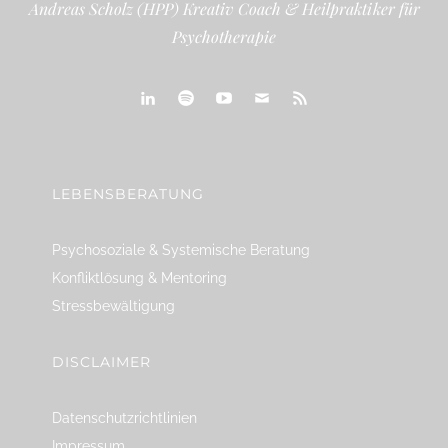
Andreas Scholz (HPP) Kreativ Coach & Heilpraktiker für
Psychotherapie
linkedin
spotify
youtube
mailto
feed
LEBENSBERATUNG
Psychosoziale & Systemische Beratung
Konfliktlösung & Mentoring
Stressbewältigung
DISCLAIMER
Datenschutzrichtlinien
Impressum