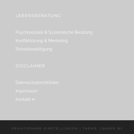
LEBENSBERATUNG
Psychosoziale & Systemische Beratung
Konfliktlösung & Mentoring
Stressbewältigung
DISCLAIMER
Datenschutzrichtlinien
Impressum
Kontakt ⇐
PRIVATSPHÄRE-EINSTELLUNGEN
|
THEME: CANAPE BY