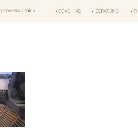
◑ COACHING
◐ BERATUNG
◑ T