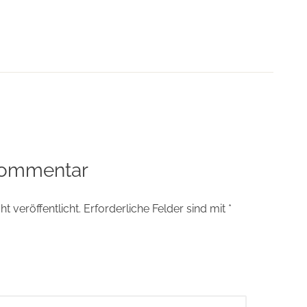
tion
Kommentar
t veröffentlicht.
Erforderliche Felder sind mit
*