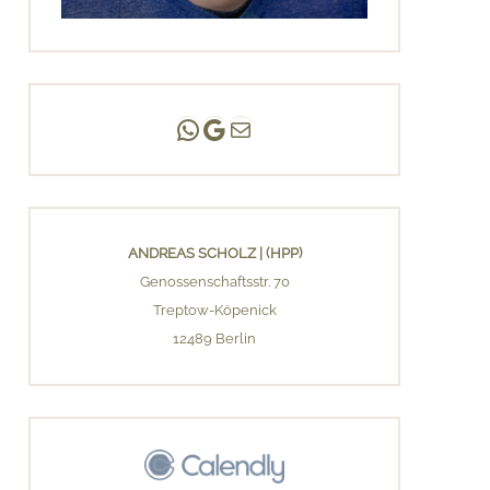
Andreas Scholz | (HPP)
Praxis Adlershof
E-Mail an mich ...
ANDREAS SCHOLZ | (HPP)
Genossenschaftsstr. 70
Treptow-Köpenick
12489 Berlin