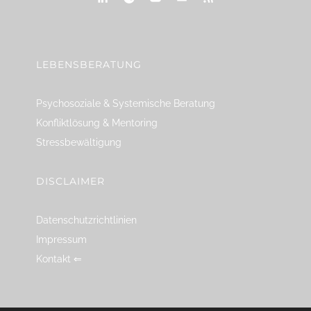
linkedin
spotify
youtube
mailto
feed
LEBENSBERATUNG
Psychosoziale & Systemische Beratung
Konfliktlösung & Mentoring
Stressbewältigung
DISCLAIMER
Datenschutzrichtlinien
Impressum
Kontakt ⇐