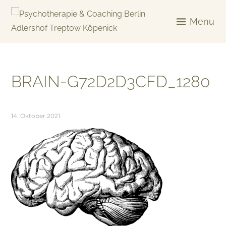
Skip
to
Menu
content
KREATIV & GELÖST
BRAIN-G72D2D3CFD_1280
14. Oktober 2021