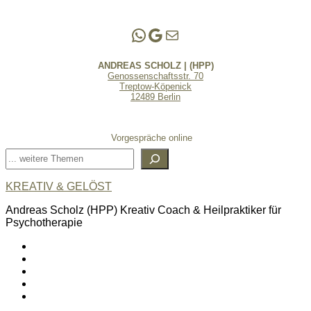
Andreas Scholz | (HPP)
Praxis Adlershof
E-Mail an mich ...
ANDREAS SCHOLZ | (HPP)
Genossenschaftsstr. 70
Treptow-Köpenick
12489 Berlin
Vorgespräche online
Suchen
KREATIV & GELÖST
Andreas Scholz (HPP) Kreativ Coach & Heilpraktiker für
Psychotherapie
linkedin
spotify
youtube
mailto
feed