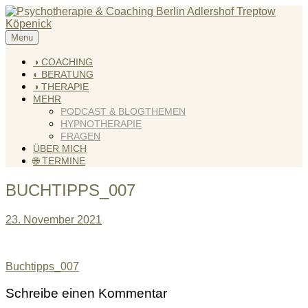
Skip
to
content
Menu
KREATIV & GELÖST
Andreas Scholz (HPP) Kreativ Coach & Heilpraktiker für
Psychotherapie
◑ COACHING
◐ BERATUNG
◑ THERAPIE
MEHR
PODCAST & BLOGTHEMEN
HYPNOTHERAPIE
FRAGEN
ÜBER MICH
🌐 TERMINE
BUCHTIPPS_007
23. November 2021
Beitragsnavigation
Buchtipps_007
Schreibe einen Kommentar