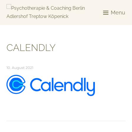
Skip
to
Menu
content
KREATIV & GELÖST
CALENDLY
10. August 2021