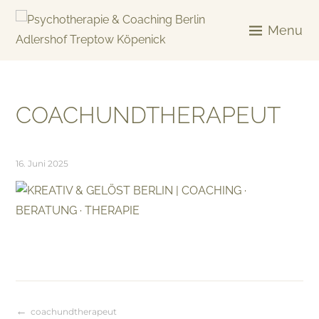
Skip
to
Menu
content
KREATIV & GELÖST
COACHUNDTHERAPEUT
16. Juni 2025
coachundtherapeut