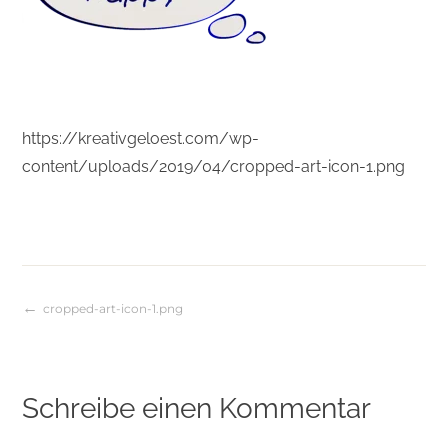
https://kreativgeloest.com/wp-
content/uploads/2019/04/cropped-art-icon-1.png
cropped-art-icon-1.png
Beitragsnavigation
Schreibe einen Kommentar