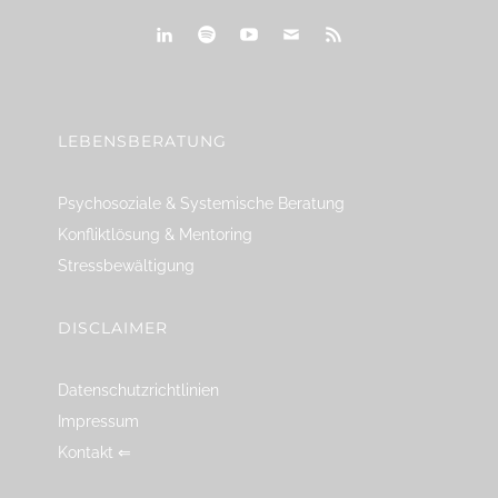
linkedin
spotify
youtube
mailto
feed
LEBENSBERATUNG
Psychosoziale & Systemische Beratung
Konfliktlösung & Mentoring
Stressbewältigung
DISCLAIMER
Datenschutzrichtlinien
Impressum
Kontakt ⇐