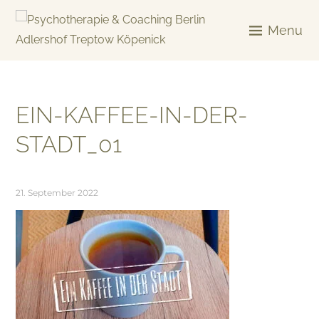
Skip
to
Menu
content
KREATIV & GELÖST
EIN-KAFFEE-IN-DER-
STADT_01
21. September 2022