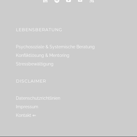
linkedin
spotify
youtube
mailto
feed
LEBENSBERATUNG
Psychosoziale & Systemische Beratung
Konfliktlösung & Mentoring
Stressbewältigung
DISCLAIMER
Datenschutzrichtlinien
Impressum
Kontakt ⇐