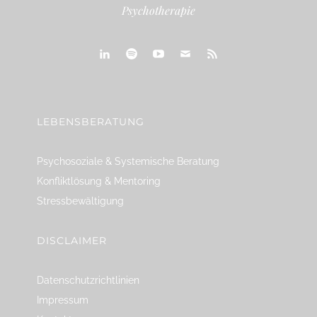
Psychotherapie
linkedin
spotify
youtube
mailto
feed
LEBENSBERATUNG
Psychosoziale & Systemische Beratung
Konfliktlösung & Mentoring
Stressbewältigung
DISCLAIMER
Datenschutzrichtlinien
Impressum