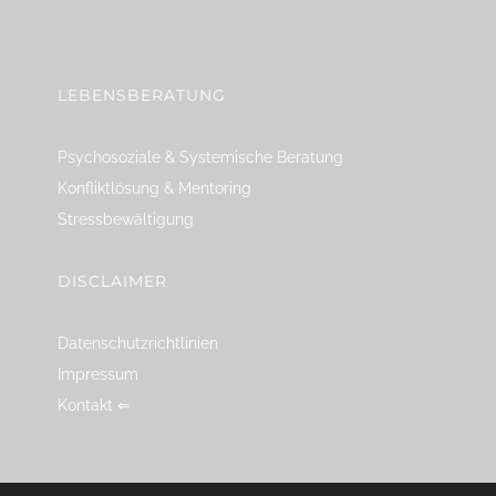
linkedin
spotify
youtube
mailto
feed
LEBENSBERATUNG
Psychosoziale & Systemische Beratung
Konfliktlösung & Mentoring
Stressbewältigung
DISCLAIMER
Datenschutzrichtlinien
Impressum
Kontakt ⇐