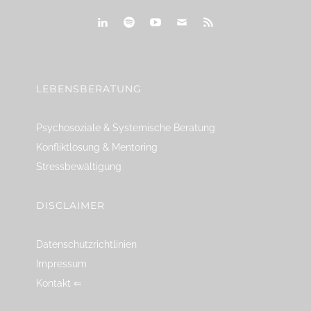
linkedin
spotify
youtube
mailto
feed
LEBENSBERATUNG
Psychosoziale & Systemische Beratung
Konfliktlösung & Mentoring
Stressbewältigung
DISCLAIMER
Datenschutzrichtlinien
Impressum
Kontakt ⇐