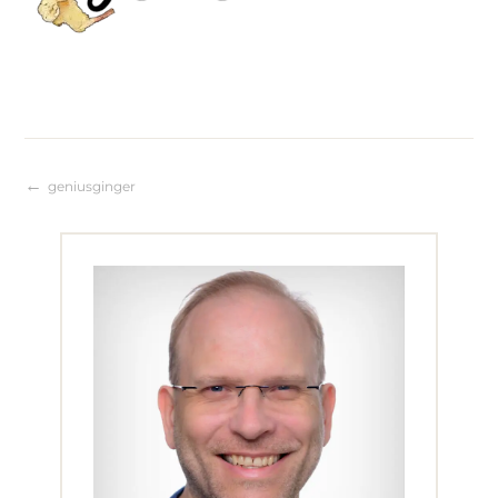
geniusginger
Beitragsnavigation