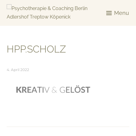
Skip
to
Menu
content
KREATIV & GELÖST
HPP.SCHOLZ
4. April 2022