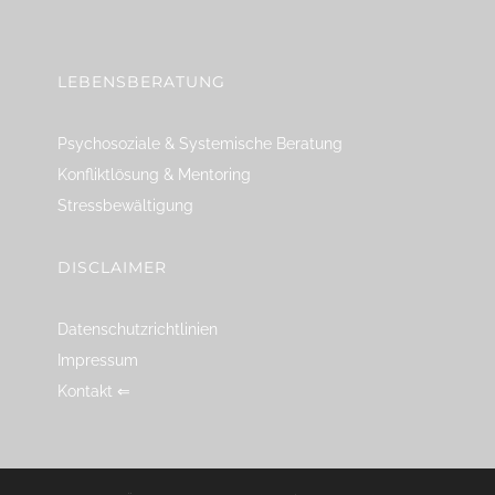
linkedin
spotify
youtube
mailto
feed
LEBENSBERATUNG
Psychosoziale & Systemische Beratung
Konfliktlösung & Mentoring
Stressbewältigung
DISCLAIMER
Datenschutzrichtlinien
Impressum
Kontakt ⇐